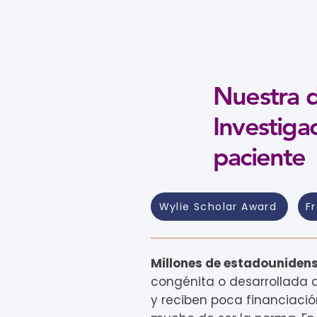
Nuestra d
Investiga
paciente
Wylie Scholar Award
F
Millones de estadouniden
congénita o desarrollada 
y reciben poca financiació