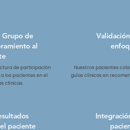
l Grupo de
Validación
oramiento al
enfoq
te
ctura de participación
Nuestros pacientes cola
a los pacientes en el
guías clínicas en recome
s clínicas.
esultados
Integració
el paciente
pacien