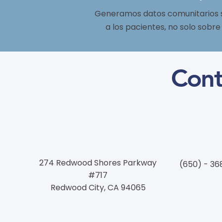
Generamos datos comunitarios 
a los pacientes, no solo sobre 
Cont
274 Redwood Shores Parkway
(650) - 36
#717
Redwood City, CA 94065