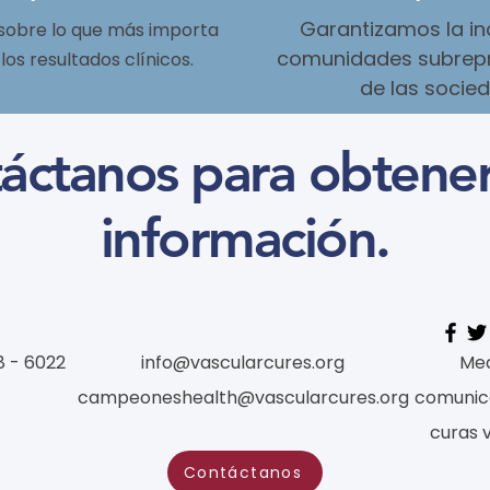
Garantizamos la inc
sobre lo que más importa
comunidades subrepre
los resultados clínicos.
de las socie
áctanos para obtene
información.
8 - 6022
info@vascularcures.org
Med
campeoneshealth@vascularcures.org
comunic
curas 
Contáctanos