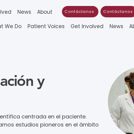
olved
News
About
Contáctanos
Contáctanos
t We Do
Patient Voices
Get Involved
News
A
gación y
ntífica centrada en el paciente.
mos estudios pioneros en el ámbito