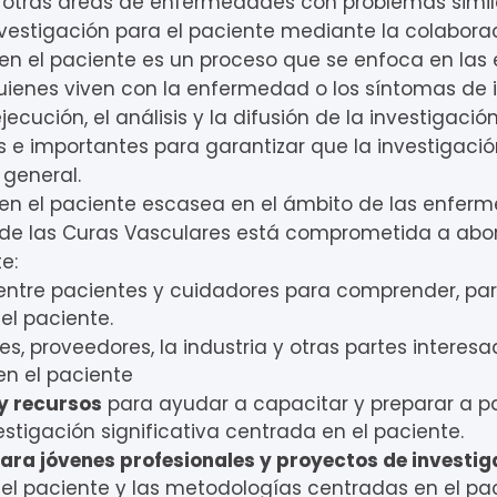
 otras áreas de enfermedades con problemas simila
nvestigación para el paciente mediante la colaborac
en el paciente es un proceso que se enfoca en las 
ienes viven con la enfermedad o los síntomas de in
ejecución, el análisis y la difusión de la investigac
 e importantes para garantizar que la investigación
 general.
 en el paciente escasea en el ámbito de las enfer
 de las Curas Vasculares está comprometida a abo
e:
ntre pacientes y cuidadores para comprender, part
el paciente.
s, proveedores, la industria y otras partes interesa
en el paciente
y recursos
para ayudar a capacitar y preparar a p
estigación significativa centrada en el paciente.
ra jóvenes profesionales y proyectos de investig
el paciente y las metodologías centradas en el pac