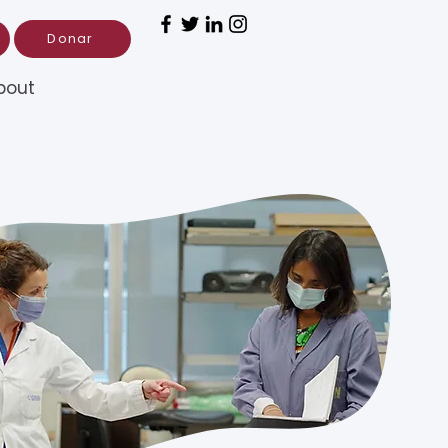
Donar
bout