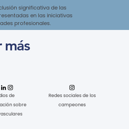
lusión significativa de las
sentadas en las iniciativas
dades profesionales.
r más
ios de
Redes sociales de los
ación sobre
campeones
vasculares