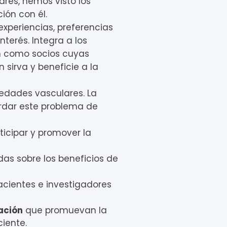
res, hemos visto los
ión con él.
experiencias, preferencias
terés. Integra a los
ión como socios cuyas
 sirva y beneficie a la
medades vasculares.
La
rdar este problema de
icipar y promover la
das sobre los beneficios de
acientes e investigadores
ación
que promuevan la
iente.