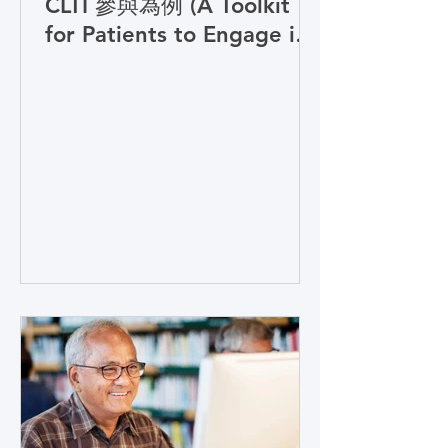
CLTI 參與為例 (A Toolkit
for Patients to Engage in
Research: CLTI
Engagement as a Case
Study - Traditional
Chinese) (學習模組
Course)