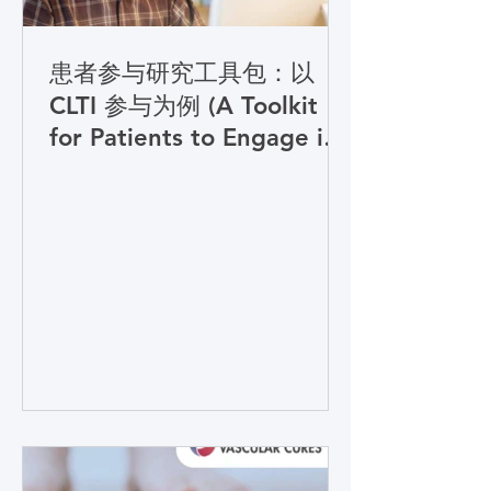
患者参与研究工具包：以
CLTI 参与为例 (A Toolkit
for Patients to Engage in
Research: CLTI
Engagement as a Case
Study) (学习模块 Course)