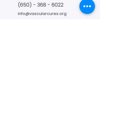
(650) - 368 - 6022
info@vascularcures.org
championshealth@vascularcures.org
274 Redwood Shores Parkway #717
Redwood City, CA 94065
Contact Us