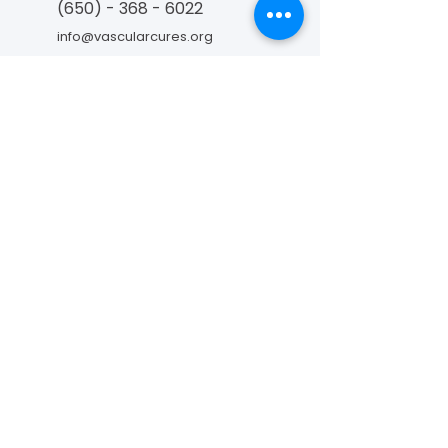
(650) - 368 - 6022
info@vascularcures.org
championshealth@vascularcures.org
274 Redwood Shores Parkway #717
Redwood City, CA 94065
Contact Us