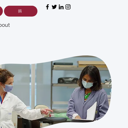
捐
bout