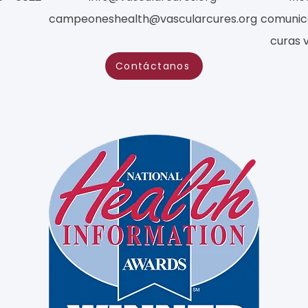
campeoneshealth@vascularcures.org
comunic
curas 
Contáctanos