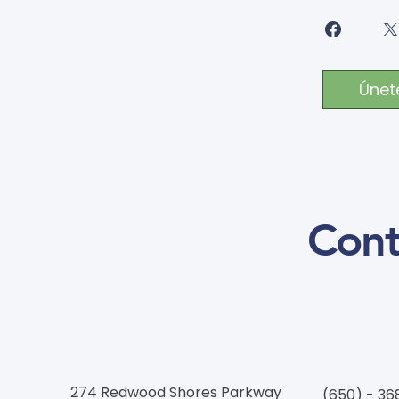
Únet
Cont
274 Redwood Shores Parkway
(650) - 36