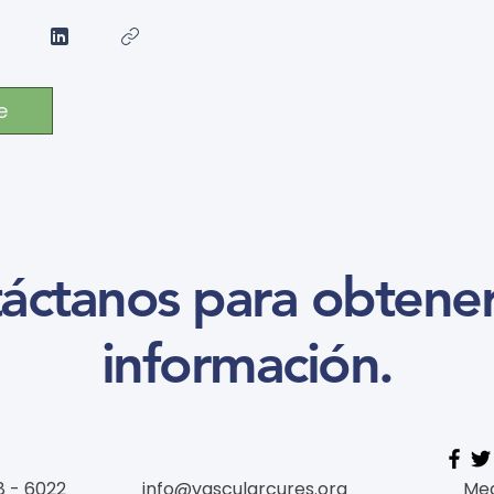
e
áctanos para obtene
información.
8 - 6022
info@vascularcures.org
Med