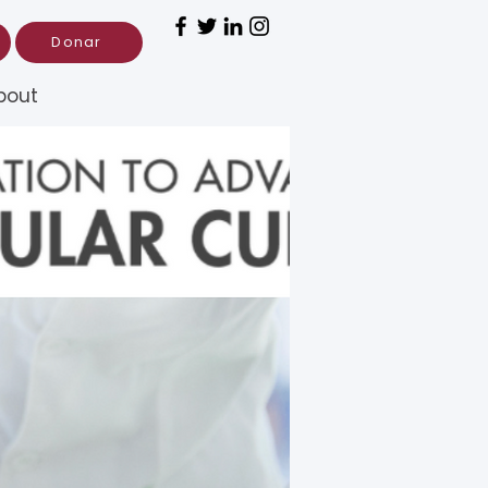
Donar
bout