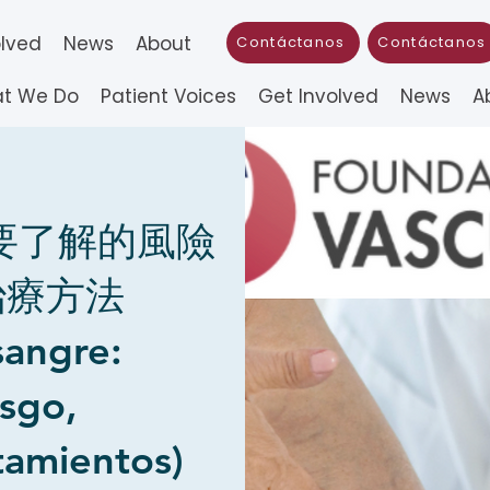
olved
News
About
Contáctanos
Contáctanos
t We Do
Patient Voices
Get Involved
News
A
要了解的風險
治療方法
sangre:
esgo,
tamientos)