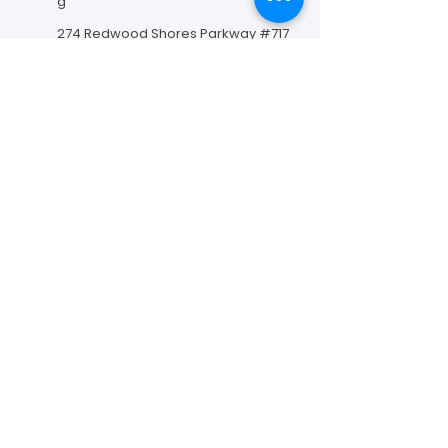
g
274 Redwood Shores Parkway #717
Redwood City, CA 94065
Contáctanos
La Fundación para el Avance de las Curas
Vasculares es una organización sin fines