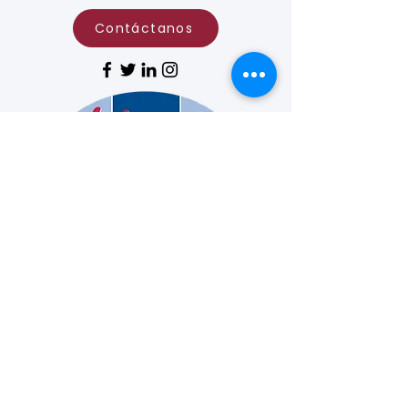
Contáctanos
La Fundación para el Avance de las Curas
Vasculares es una organización sin fines
de lucro exenta de impuestos (número de
identificación fiscal:
94-2825216)
,
conforme a la Sección 501(c)(3) del
Código de Impuestos Internos. Las