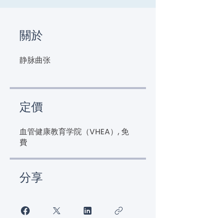
關於
静脉曲张
定價
血管健康教育学院（VHEA）, 免
費
分享