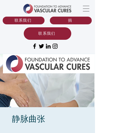
联系我们
捐
联系我们
静脉曲张