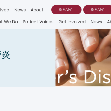
olved
News
About
联系我们
联系我们
t We Do
Patient Voices
Get Involved
News
A
管炎