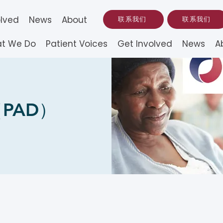
olved
News
About
联系我们
联系我们
t We Do
Patient Voices
Get Involved
News
A
PAD）