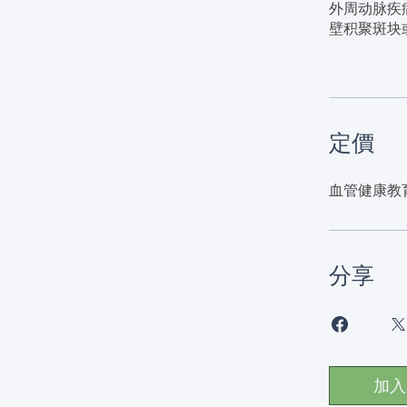
外周动脉疾
壁积聚斑块
定價
血管健康教育
分享
加入