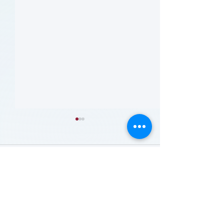
留言
撰寫留言......
患者参与研究工具包：以
肥胖 (Obesity)
CLTI 参与为例 (A Toolkit
Course)
for Patients to Engage in