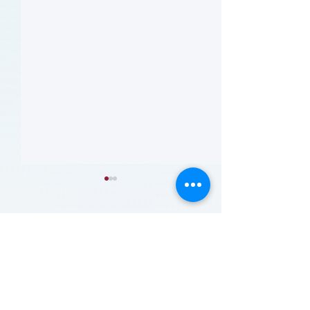
留言
撰寫留言......
患者参与研究工具包：以
肥胖 (Obesity)
CLTI 参与为例 (A Toolkit
Course)