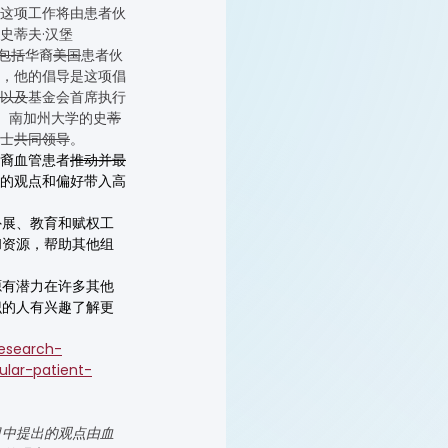
这项工作将由患者伙
史蒂夫·汉堡
包括
华裔
美国
患者伙
，他的倡导是这项倡
以及
基金会首席执行
rk）、南加州大学的史
蒂
博士
共同领导
。
裔血管患者
推动并最
们的观点和偏好带入高
外展、教育和赋权工
和资源，帮助其他组
源有潜力在许多其他
识的人有兴趣了解更
research-
lar-patient-
项目中提出的观点由血