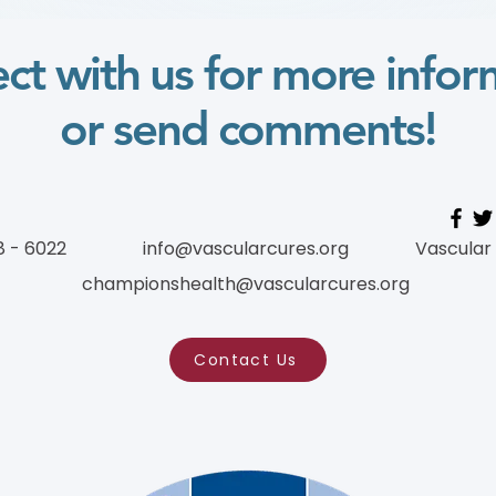
Populations
ct with us for more infor
or send comments!
8 - 6022
info@vascularcures.org
Vascular
championshealth@vascularcures.org
Contact Us