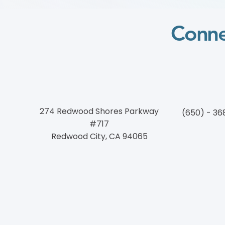
Vascular Health Through a
Community Walking
Program
Conne
274 Redwood Shores Parkway
(650) - 36
#717
Redwood City, CA 94065