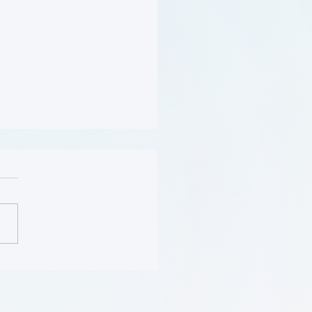
Sara “Mimi” Gaines:
 Wylie Scholar Award
o