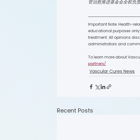
管治愈推进基金会全权负责
Important Note: Health-rela
educational purposes only a
treatment. All opinions dis
administrators and commu
To learn more about Vascula
partners/
Vascular Cures News
Recent Posts