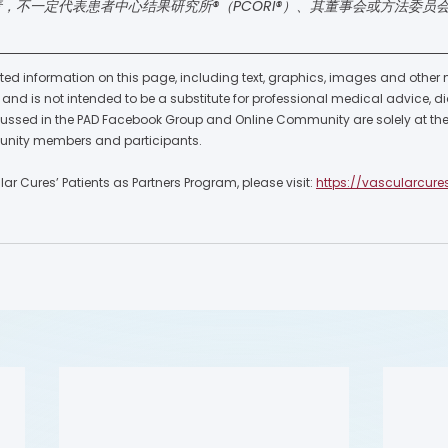
，不一定代表患者中心结果研究所®（PCORI®）、其董事会或方法委员
ted information on this page, including text, graphics, images and other ma
nd is not intended to be a substitute for professional medical advice, di
cussed in the PAD Facebook Group and Online Community are solely at the 
nity members and participants.  
r Cures’ Patients as Partners Program, please visit: 
https://vascularcure