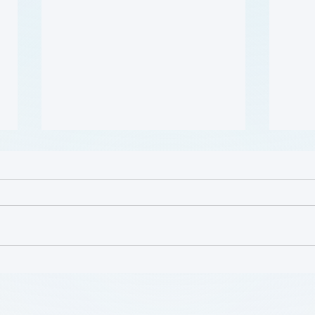
Defining Urban Vascular
Dr. 
Deserts to Improve Access
2025
to Care for Disadvantaged
Vide