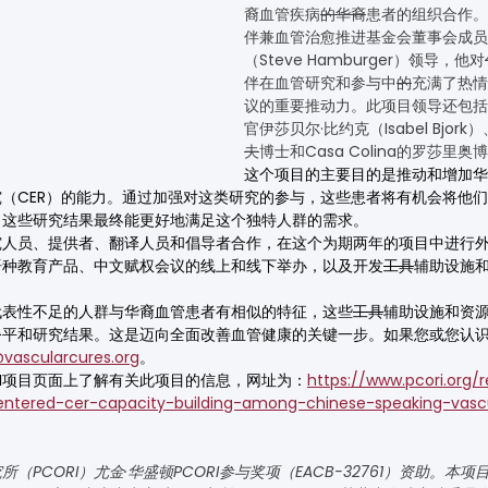
裔血管疾病
的华裔
患者的组织合作。
伴兼血管治愈推进基金会董事会成员
（Steve Hamburger）领导，他对
伴在血管研究和参与中
的
充满了热情
议的重要推动力。此项目领导还包括
官伊莎贝尔·比约克（Isabel Bjo
夫
博士和Casa Colina的罗莎里奥
这个项目的主要目的是推动和增加华
（CER）的能力。通过加强对这类研究的参与，这些患者将有机会将他
。这些研究结果最终能更好地满足这个独特人群的需求。
究人员、提供者、翻译人员和倡导者合作，在这个为期两年的项目中进行
语种教育产品、中文赋权会议的线上和线下举办，以及开发
工具
辅助设施
代表性不足的人群与华裔血管患者有相似的特征，这些
工具
辅助设施和资
公平和研究结果。这是迈向全面改善血管健康的关键一步。如果您或您认
vascularcures.org
。
RI项目页面上了解有关此项目的信息，网址为：
https://www.pcori.org/
centered-cer-capacity-building-among-chinese-speaking-vascu
（PCORI）尤金·华盛顿PCORI参与奖项（EACB-32761）资助。本