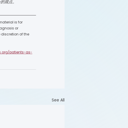
会的观点。
terial is for 
agnosis or 
discretion of the 
s.org/patients-as-
See All