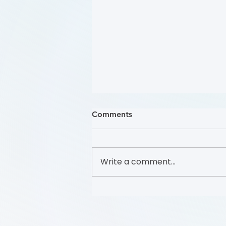
Comments
Write a comment...
Foundation to Advance
Vascular Cures Partners with
Walk with a Doc to Promote