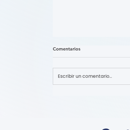
Comentarios
Escribir un comentario...
关注踝肱指数 (Focus on the
Ankle-Brachial Index (学习模
块 Course)