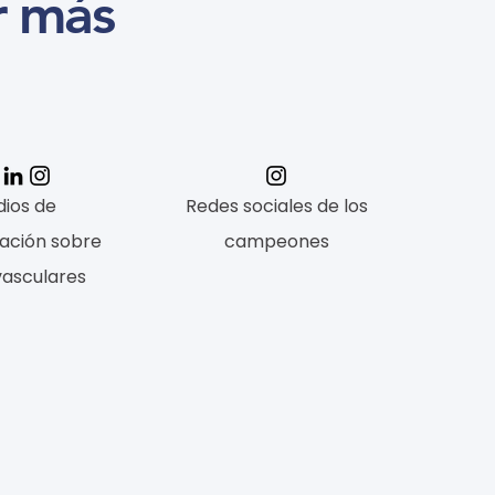
r más
ios de
Redes sociales de los
ación sobre
campeones
vasculares