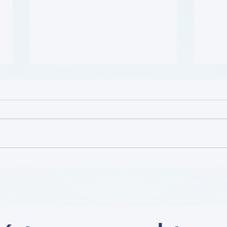
患者参与研究工具包：以 CLTI
肥胖 
参与为例 (A Toolkit for
Cour
Patients to Engage in
Research: CLTI Engagement
as a Case Study) (学习模块
Course)