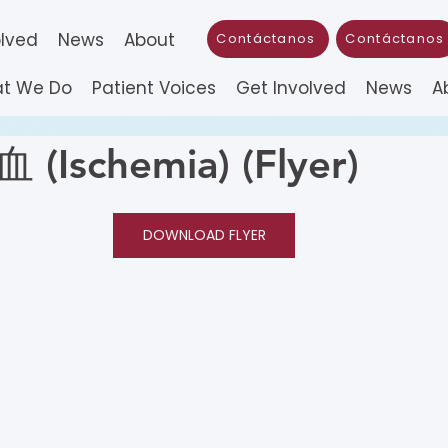
olved
News
About
Contáctanos
Contáctanos
t We Do
Patient Voices
Get Involved
News
A
Ischemia) (Flyer)
DOWNLOAD FLYER