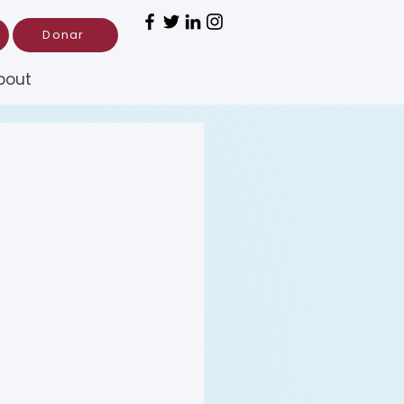
Donar
bout