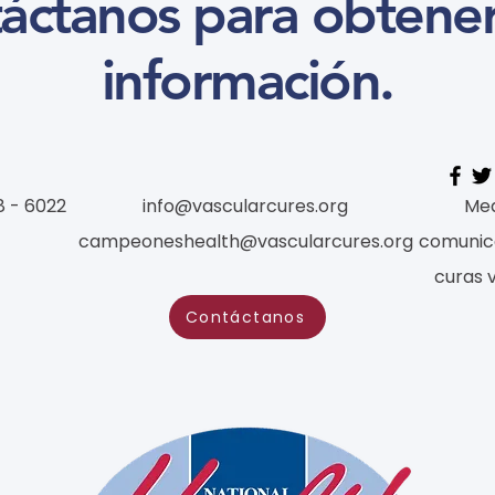
áctanos para obtene
información.
8 - 6022
info@vascularcures.org
Med
campeoneshealth@vascularcures.org
comunic
curas 
Contáctanos