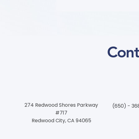
关注踝肱指数 (Focus on the
Ankle-Brachial Index (学习模
块 Course)
Cont
274 Redwood Shores Parkway
(650) - 36
#717
Redwood City, CA 94065