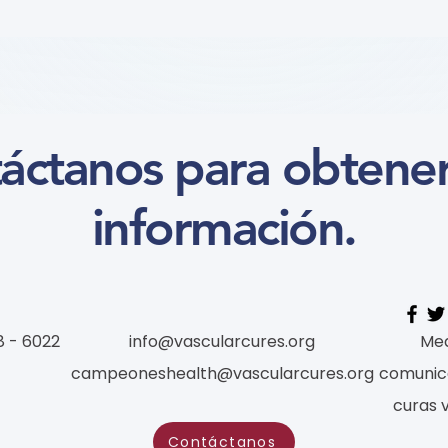
患者参与研究工具包：以 CLTI
肥胖 
参与为例 (A Toolkit for
Cour
Patients to Engage in
Research: CLTI Engagement
as a Case Study) (学习模块
áctanos para obtene
Course)
información.
8 - 6022
info@vascularcures.org
Med
campeoneshealth@vascularcures.org
comunic
curas 
Contáctanos