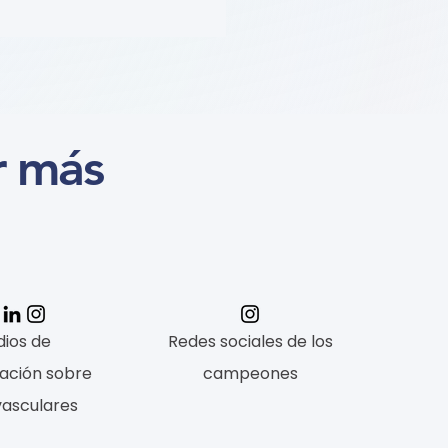
(Obesity) (学习模块
se)
r más
ios de
Redes sociales de los
ación sobre
campeones
vasculares