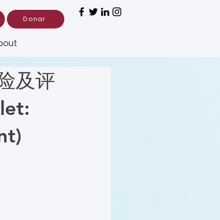
Donar
bout
风险及评
et:
nt)