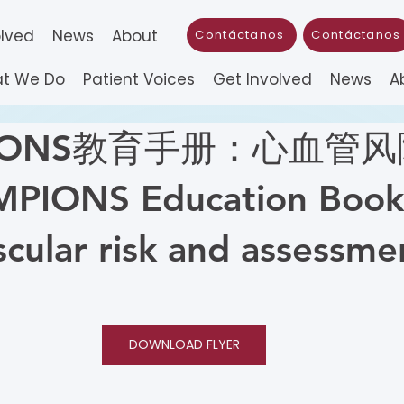
olved
News
About
Contáctanos
Contáctanos
t We Do
Patient Voices
Get Involved
News
A
PIONS教育手册：心血管
PIONS Education Bookl
scular risk and assessme
DOWNLOAD FLYER