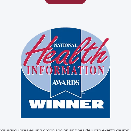
as Vasculares es una organización sin fines de lucro exenta de impu