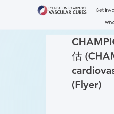
Get Inv
Wha
CHAM
估 (CHAM
cardiova
(Flyer)