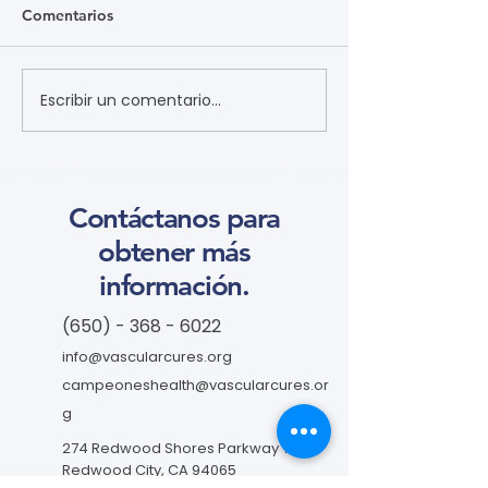
Comentarios
Escribir un comentario...
患者参与研究工具包：以
肥胖 (Obesity)
CLTI 参与为例 (A Toolkit
Course)
for Patients to Engage in
Research: CLTI
Engagement as a Case
Contáctanos para
Study) (学习模块 Course)
obtener más
información.
(650) - 368 - 6022
info@vascularcures.org
campeoneshealth@vascularcures.or
g
274 Redwood Shores Parkway #717
Redwood City, CA 94065