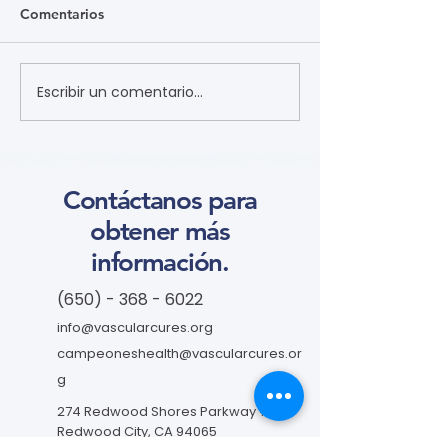
Comentarios
Escribir un comentario...
患者参与研究工具包：以
營養 (Nutritio
CLTI 参与为例 (A Toolkit
Course)
for Patients to Engage in
Research: CLTI
Engagement as a Case
Contáctanos para
Study) (学习模块 Course)
obtener más
información.
(650) - 368 - 6022
info@vascularcures.org
campeoneshealth@vascularcures.or
g
274 Redwood Shores Parkway #717
Redwood City, CA 94065