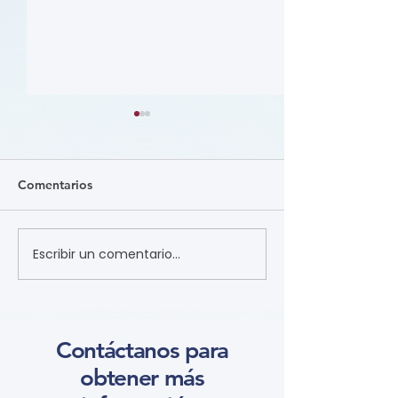
Comentarios
Escribir un comentario...
肥胖 (Obesity) (學習模組
營養 (Nutritio
Course)
Course)
Contáctanos para
obtener más