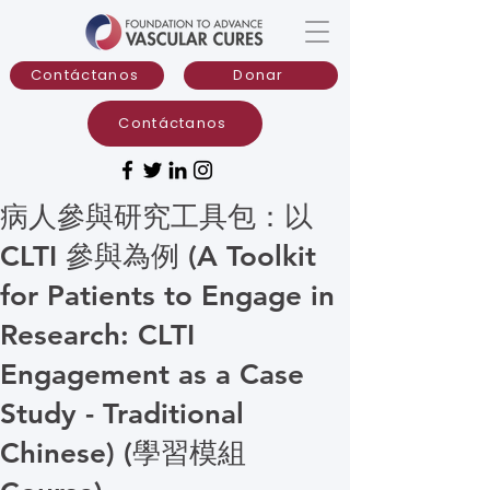
Contáctanos
Donar
Contáctanos
病人參與研究工具包：以
CLTI 參與為例 (A Toolkit
for Patients to Engage in
Research: CLTI
Engagement as a Case
Study - Traditional
Chinese) (學習模組