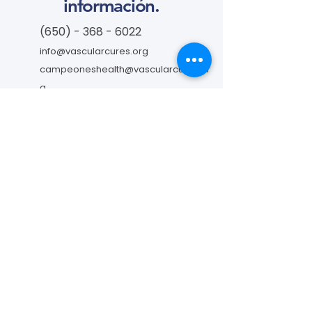
información.
(650) - 368 - 6022
info@vascularcures.org
campeoneshealth@vascularcures.or
g
274 Redwood Shores Parkway #717
Redwood City, CA 94065
Contáctanos