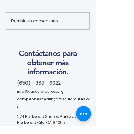
Escribir un comentario...
关注踝肱指数 (Focus on
病人參與研究工
the Ankle-Brachial Index
CLTI 參與為例 (A 
(学习模块 Course)
for Patients to 
Research: CLTI
Engagement as 
Contáctanos para
Study - Traditio
obtener más
Chinese) (學習
información.
Course)
(650) - 368 - 6022
info@vascularcures.org
campeoneshealth@vascularcures.or
g
274 Redwood Shores Parkway #717
Redwood City, CA 94065
Contáctanos