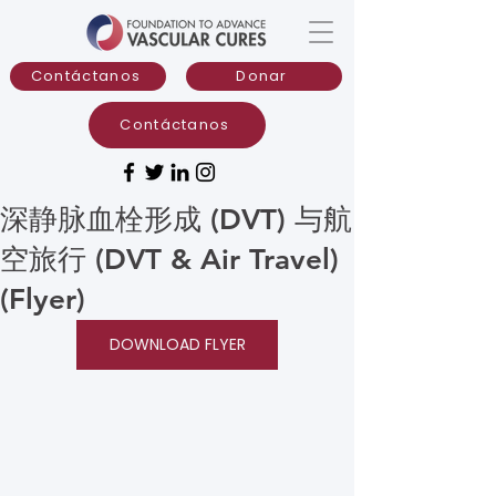
Contáctanos
Donar
Contáctanos
深静脉血栓形成 (DVT) 与航
空旅行 (DVT & Air Travel)
(Flyer)
DOWNLOAD FLYER