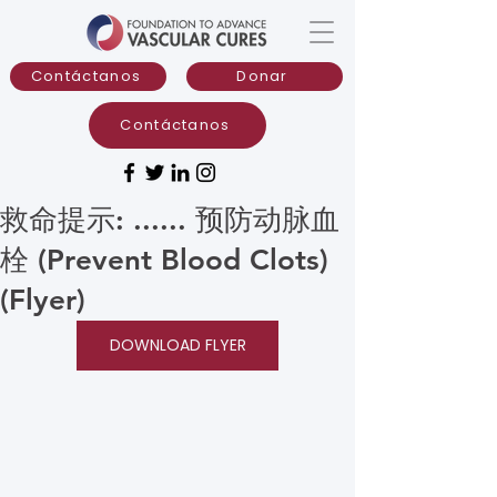
Contáctanos
Donar
Contáctanos
救命提示: ...... 预防动脉血
栓 (Prevent Blood Clots)
(Flyer)
DOWNLOAD FLYER