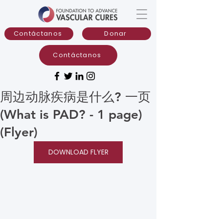
Contáctanos
Donar
Contáctanos
周边动脉疾病是什么? 一页
(What is PAD? - 1 page)
(Flyer)
DOWNLOAD FLYER