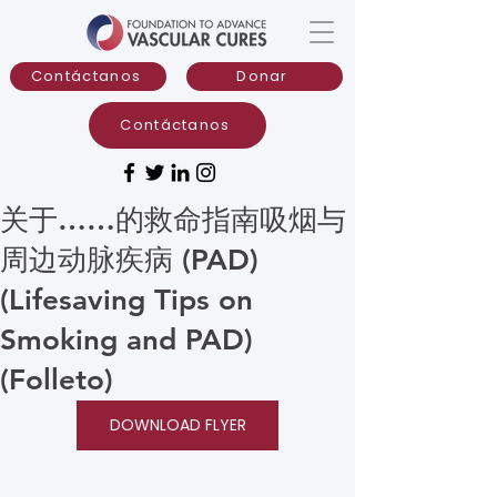
Contáctanos
Donar
Contáctanos
关于……的救命指南吸烟与
周边动脉疾病 (PAD)
(Lifesaving Tips on
Smoking and PAD)
(Folleto)
DOWNLOAD FLYER