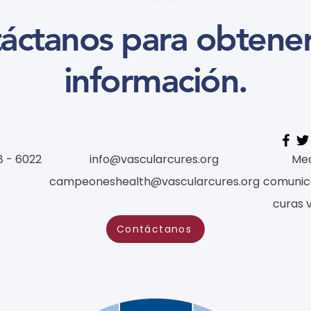
as a Case Study - Traditional
áctanos para obtene
Chinese) (學習模組 Course)
información.
8 - 6022
info@vascularcures.org
Med
campeoneshealth@vascularcures.org
comunic
curas 
Contáctanos