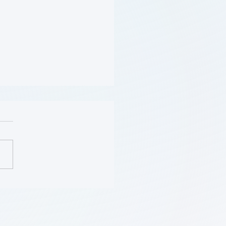
(Obesity) (學習模組
se)