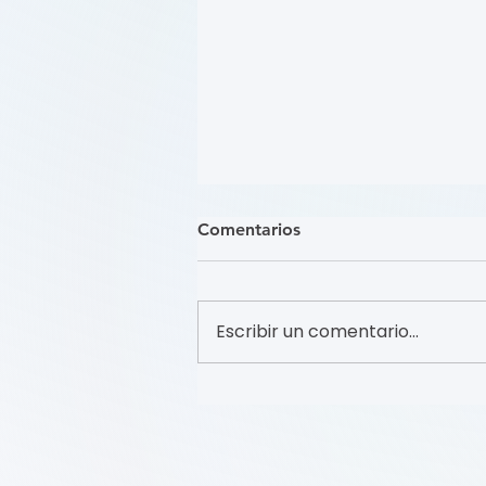
Comentarios
Escribir un comentario...
關注踝肱指數 (Focus on the
Ankle-Brachial Index) (學習模
組 Course)