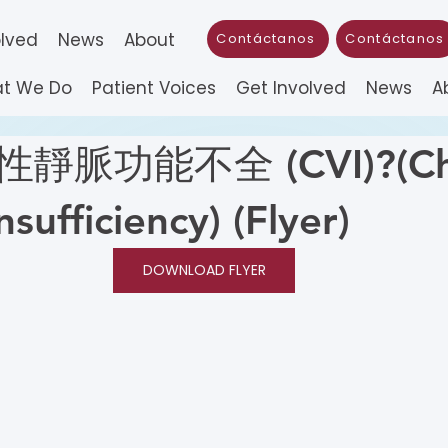
olved
News
About
Contáctanos
Contáctanos
t We Do
Patient Voices
Get Involved
News
A
脈功能不全 (CVI)?(Chr
sufficiency) (Flyer)
DOWNLOAD FLYER