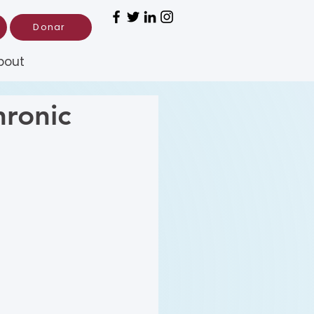
Donar
bout
onic