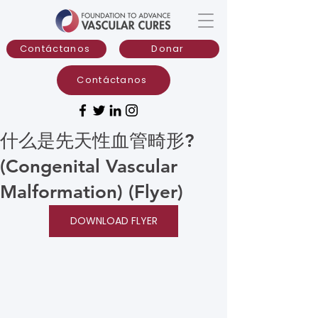
Contáctanos
Donar
Contáctanos
什么是先天性血管畸形?
(Congenital Vascular
Malformation) (Flyer)
DOWNLOAD FLYER